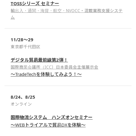
TOSSシリーズ セミナー
輸出入・通関・海貨・航空・NVOCC・混載業務支援システ
ム
11/28〜29
東京都千代田区
デジタル貿易最前線第2弾！
国際商業会議所（ICC）日本委員会主催展示会
〜TradeTechを体験してみよう！〜
8/24、8/25
オンライン
国際物流システム ハンズオンセミナー
～WEBトライアルで貿易DXを体験～