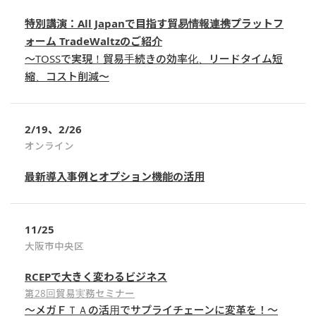
特別講演：All Japanで目指す貿易情報連携プラットフ
ォーム TradeWaltzのご紹介
〜TOSSで実現！貿易手続きの効率化、リードタイム短
縮、コスト削減〜
2/19、2/26
オンライン
最新導入事例とオプション機能の活用
11/25
大阪市中央区
RCEPで大きく変わるビジネス
第28回貿易実務セミナー
～メガＦＴＡの活用でサプライチェーンに変革を！～