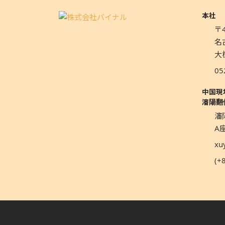
本社
〒4
名
大
05
中国現
瀋陽翻
瀋
A座
xu
(+