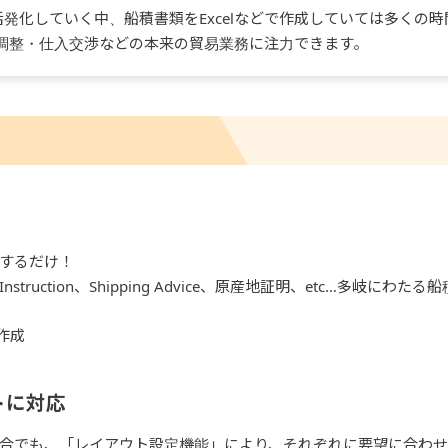
が活発化していく中、船積書類をExcelなどで作成していては多く
納期調整・仕入交渉などの本来の貿易業務に注力できます。
するだけ！
pping Instruction、Shipping Advice、原産地証明、et
トに対応
合でも、「レイアウト設定機能」により、それぞれに要望に合わ