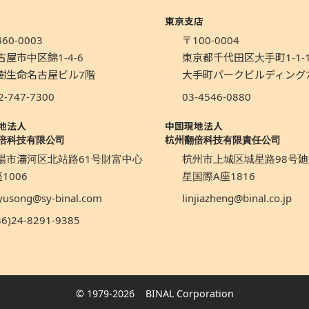
東京支店
60-0003
〒100-0004
古屋市中区錦1-4-6
東京都千代田区大手町1-1-
樹生命名古屋ビル7階
大手町パークビルディング
2-747-7300
03-4546-0880
地法人
中国現地法人
倍科技有限公司
杭州翻倍科技有限責任公司
陽市瀋河区北站路61号財富中心
杭州市上城区城星路98号廸
1006
星国際A座1816
yusong@sy-binal.com
linjiazheng@binal.co.jp
86)24-8291-9385
© 1979-2026
BINAL Corporation