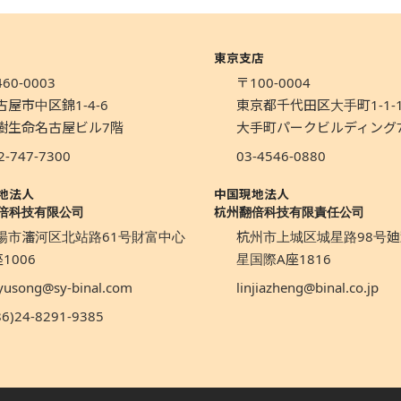
東京支店
60-0003
〒100-0004
古屋市中区錦1-4-6
東京都千代田区大手町1-1-
樹生命名古屋ビル7階
大手町パークビルディング
2-747-7300
03-4546-0880
地法人
中国現地法人
倍科技有限公司
杭州翻倍科技有限責任公司
陽市瀋河区北站路61号財富中心
杭州市上城区城星路98号廸
1006
星国際A座1816
yusong@sy-binal.com
linjiazheng@binal.co.jp
86)24-8291-9385