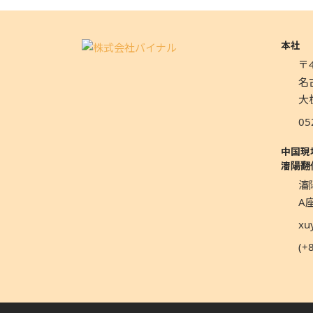
本社
〒4
名
大
05
中国現
瀋陽翻
瀋
A座
xu
(+