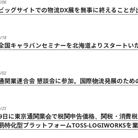
7/06
ビッグサイトでの物流DX展を無事に終えることが
6/18
全国キャラバンセミナーを北海道よりスタートい
6/02
通関業連合会 懇談会に参加。国際物流発展のため
5/25
19日に東京通関業会で税関申告価格、関税・消費税自動計
易特化型プラットフォームTOSS-LOGIWORK