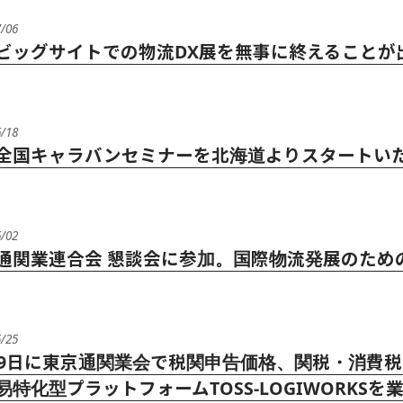
7/06
ビッグサイトでの物流DX展を無事に終えることが
6/18
全国キャラバンセミナーを北海道よりスタートい
6/02
通関業連合会 懇談会に参加。国際物流発展のため
5/25
19日に東京通関業会で税関申告価格、関税・消費税自動計
易特化型プラットフォームTOSS-LOGIWORK