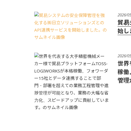
2026/0
貿易
始し
2026/0
世界
稼働
管理