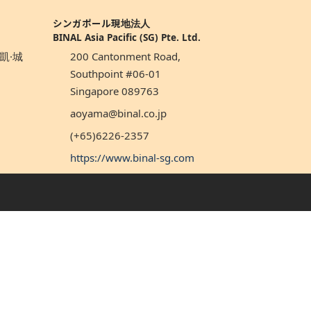
シンガポール現地法人
BINAL Asia Pacific (SG) Pte. Ltd.
凱·城
200 Cantonment Road,
Southpoint #06-01
Singapore 089763
aoyama@binal.co.jp
(+65)6226-2357
https://www.binal-sg.com