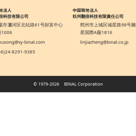
地法人
中国現地法人
倍科技有限公司
杭州翻倍科技有限責任公司
陽市瀋河区北站路61号財富中心
杭州市上城区城星路98号廸
1006
星国際A座1816
yusong@sy-binal.com
linjiazheng@binal.co.jp
86)24-8291-9385
© 1979-2026
BINAL Corporation