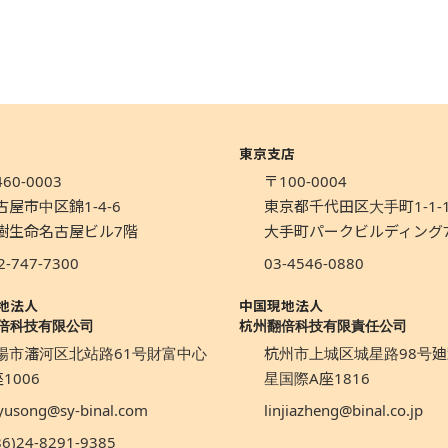
東京支店
60-0003
〒100-0004
古屋市中区錦1-4-6
東京都千代田区大手町1-1-
樹生命名古屋ビル7階
大手町パークビルディング
2-747-7300
03-4546-0880
地法人
中国現地法人
倍科技有限公司
杭州翻倍科技有限責任公司
陽市瀋河区北站路61号財富中心
杭州市上城区城星路98号廸
1006
星国際A座1816
yusong@sy-binal.com
linjiazheng@binal.co.jp
86)24-8291-9385