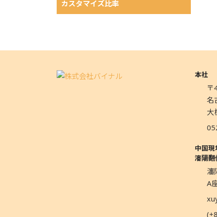
カスタマイズ比率
本社
〒4
名
大
05
中国現
瀋陽翻
瀋
A座
xu
(+