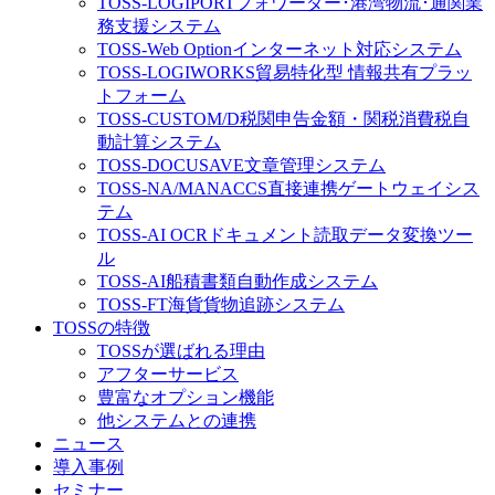
TOSS-LOGIPORT
フォワーダー･港湾物流･通関業
務支援システム
TOSS-Web Option
インターネット対応システム
TOSS-LOGIWORKS
貿易特化型 情報共有プラッ
トフォーム
TOSS-CUSTOM/D
税関申告金額・関税消費税自
動計算システム
TOSS-DOCUSAVE
文章管理システム
TOSS-NA/MA
NACCS直接連携ゲートウェイシス
テム
TOSS-AI OCR
ドキュメント読取データ変換ツー
ル
TOSS-AI
船積書類自動作成システム
TOSS-FT
海貨貨物追跡システム
TOSSの特徴
TOSSが選ばれる理由
アフターサービス
豊富なオプション機能
他システムとの連携
ニュース
導入事例
セミナー