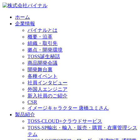
ホーム
企業情報
バイナルとは
概要・沿革
組織・取引先
拠点・開発環境
TOSS誕生秘話
商品開発会議
開発舞台裏
各種イベント
社員インタビュー
外国人エンジニア
新入社員のご紹介
CSR
イメージキャラクター 唐橋ユミさん
製品紹介
TOSS-CLOUD+
クラウドサービス
TOSS-SP
輸出・輸入・販売・購買・在庫管理シス
テム