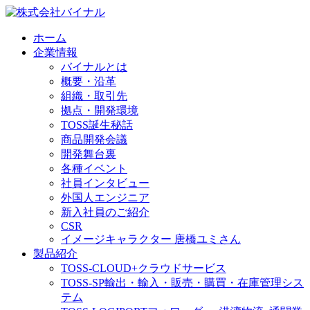
ホーム
企業情報
バイナルとは
概要・沿革
組織・取引先
拠点・開発環境
TOSS誕生秘話
商品開発会議
開発舞台裏
各種イベント
社員インタビュー
外国人エンジニア
新入社員のご紹介
CSR
イメージキャラクター 唐橋ユミさん
製品紹介
TOSS-CLOUD+
クラウドサービス
TOSS-SP
輸出・輸入・販売・購買・在庫管理シス
テム