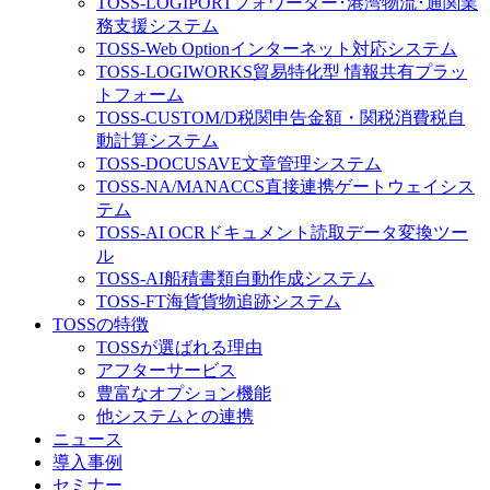
TOSS-LOGIPORT
フォワーダー･港湾物流･通関業
務支援システム
TOSS-Web Option
インターネット対応システム
TOSS-LOGIWORKS
貿易特化型 情報共有プラッ
トフォーム
TOSS-CUSTOM/D
税関申告金額・関税消費税自
動計算システム
TOSS-DOCUSAVE
文章管理システム
TOSS-NA/MA
NACCS直接連携ゲートウェイシス
テム
TOSS-AI OCR
ドキュメント読取データ変換ツー
ル
TOSS-AI
船積書類自動作成システム
TOSS-FT
海貨貨物追跡システム
TOSSの特徴
TOSSが選ばれる理由
アフターサービス
豊富なオプション機能
他システムとの連携
ニュース
導入事例
セミナー