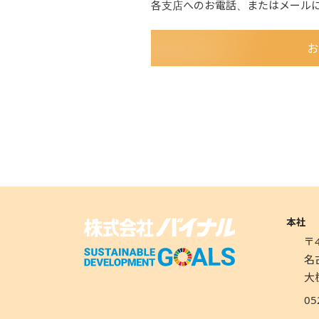
各支店へのお電話、またはメール
お
本社
〒4
名
大
05