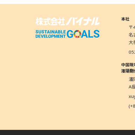
本社
〒4
名
大
05
中国現
瀋陽翻
瀋
A座
xu
(+