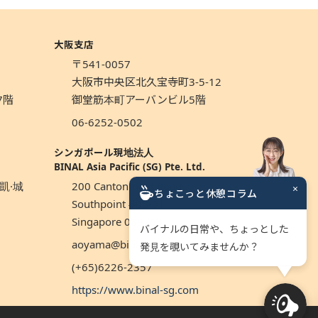
大阪支店
〒541-0057
1
大阪市中央区北久宝寺町3-5-12
7階
御堂筋本町アーバンビル5階
06-6252-0502
シンガポール現地法人
BINAL Asia Pacific (SG) Pte. Ltd.
凱·城
200 Cantonment Road,
×
ちょこっと休憩コラム
Southpoint #06-01
Singapore 089763
バイナルの日常や、ちょっとした
aoyama@binal.co.jp
発見を覗いてみませんか？
(+65)6226-2357
https://www.binal-sg.com