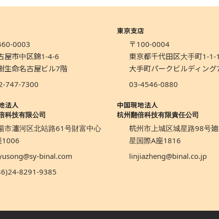
東京支店
60-0003
〒100-0004
古屋市中区錦1-4-6
東京都千代田区大手町1-1-
樹生命名古屋ビル7階
大手町パークビルディング
2-747-7300
03-4546-0880
地法人
中国現地法人
倍科技有限公司
杭州翻倍科技有限責任公司
陽市瀋河区北站路61号財富中心
杭州市上城区城星路98号廸
1006
星国際A座1816
yusong@sy-binal.com
linjiazheng@binal.co.jp
86)24-8291-9385