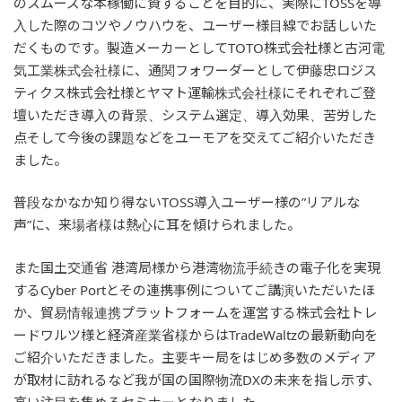
のスムーズな本稼働に資することを目的に、実際にTOSSを導
入した際のコツやノウハウを、ユーザー様目線でお話しいた
だくものです。製造メーカーとしてTOTO株式会社様と古河電
気工業株式会社様に、通関フォワーダーとして伊藤忠ロジス
ティクス株式会社様とヤマト運輸株式会社様にそれぞれご登
壇いただき導入の背景、システム選定、導入効果、苦労した
点そして今後の課題などをユーモアを交えてご紹介いただき
ました。
普段なかなか知り得ないTOSS導入ユーザー様の”リアルな
声”に、来場者様は熱心に耳を傾けられました。
また国土交通省 港湾局様から港湾物流手続きの電子化を実現
するCyber Portとその連携事例についてご講演いただいたほ
か、貿易情報連携プラットフォームを運営する株式会社トレ
ードワルツ様と経済産業省様からはTradeWaltzの最新動向を
ご紹介いただきました。主要キー局をはじめ多数のメディア
が取材に訪れるなど我が国の国際物流DXの未来を指し示す、
高い注目を集めるセミナーとなりました。