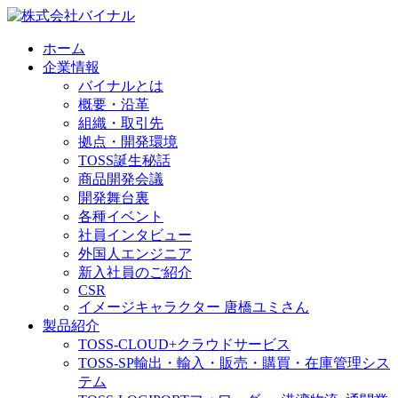
ホーム
企業情報
バイナルとは
概要・沿革
組織・取引先
拠点・開発環境
TOSS誕生秘話
商品開発会議
開発舞台裏
各種イベント
社員インタビュー
外国人エンジニア
新入社員のご紹介
CSR
イメージキャラクター 唐橋ユミさん
製品紹介
TOSS-CLOUD+
クラウドサービス
TOSS-SP
輸出・輸入・販売・購買・在庫管理シス
テム