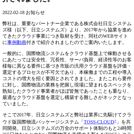
2022-02-18
お知らせ
弊社は、重要なパートナー企業である株式会社日立システム
ズ様（以下、日立システムズ）より、2017年から協業を進め
てきたクラウド事業につき取材を受け、同社のWEBサイト
に
事例動画
付きで紹介されましたのでご案内いたします。
一般的に、国際物流システムをクラウド基盤上で稼動させる
にあたっては安全性、冗長性、サーバ負荷、経済性等のお客
様毎に異なる要件に基づき市販の汎用クラウド基盤を評価・
選定するプロセスが不可欠であり、本稼働までの工程や導入
コストの増大を招く要因とされてきました。またこれら要件
に対し、国際物流の業務を把握し現場に望まれるスペックを
熟知したクラウド事業者がほぼ皆無であったことも重なり、
最適なクラウド基盤を選定し構築する難しさがネックとなっ
ていました。
そこで2017年、日立システムズと弊社は業界に先駆けてクラ
+
ウド版国際物流パッケージシステム「
TOSS-CLOUD
」を共
同開発。日立システムズの万全のサポート体制のもと24時間