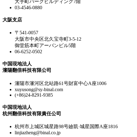
大手町パークビルディング7階
03-4546-0880
大阪支店
〒541-0057
大阪市中央区北久宝寺町3-5-12
御堂筋本町アーバンビル5階
06-6252-0502
中国現地法人
瀋陽翻倍科技有限公司
瀋陽市瀋河区北站路61号財富中心A座1006
xuyusong@sy-binal.com
(+86)24-8291-9385
中国現地法人
杭州翻倍科技有限責任公司
杭州市上城区城星路98号廸凱·城星国際A座1816
linjiazheng@binal.co.jp