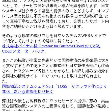
365日休むことのない国際物流を支援する新たなTOSSシステ
ムとして、サービス開始以来高い導入実績を誇ります。日立
システムズはクラウド基盤の提供のみにとどまらず、オンプ
レミス型と比較し不安をお抱えのお客様には“技術の日立”と
して直接丁寧なご説明を徹底しており、充実したサポート内
容をご納得いただけるよう日々努めています。
そのような協業の成り立ちを日立システムズWEBサイトで
ご紹介しておりますので是非ご覧ください。
株式会社バイナル様 Gateway for Business Cloud おてがる
Cloud スターターパック
またこの協業が非常に先進的かつ国際物流の産業発展に大き
く貢献するものであることが株式会社日立製作所様にも評価
され、日立グループ各社のなかから注目の取り組みを紹介す
る同社の情報サイト「Highlights」にも取り上げられまし
た。
国際物流システムシェアNo.1「TOSS」がクラウド化により
進化 新たな市場を切り拓く
弊社は今後もお客様視点に立ったサービス提供に努め、高品
質な国際物流システムのご提供を通じて、国際物流の発展に