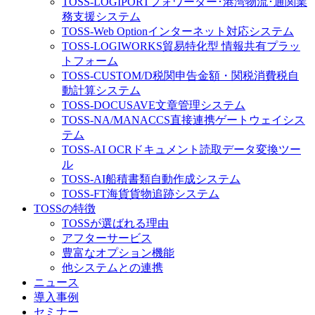
TOSS-LOGIPORT
フォワーダー･港湾物流･通関業
務支援システム
TOSS-Web Option
インターネット対応システム
TOSS-LOGIWORKS
貿易特化型 情報共有プラッ
トフォーム
TOSS-CUSTOM/D
税関申告金額・関税消費税自
動計算システム
TOSS-DOCUSAVE
文章管理システム
TOSS-NA/MA
NACCS直接連携ゲートウェイシス
テム
TOSS-AI OCR
ドキュメント読取データ変換ツー
ル
TOSS-AI
船積書類自動作成システム
TOSS-FT
海貨貨物追跡システム
TOSSの特徴
TOSSが選ばれる理由
アフターサービス
豊富なオプション機能
他システムとの連携
ニュース
導入事例
セミナー