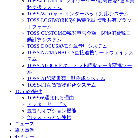
TOSS-LOGIPORT
フォワーダー･港湾物流･通関業
務支援システム
TOSS-Web Option
インターネット対応システム
TOSS-LOGIWORKS
貿易特化型 情報共有プラッ
トフォーム
TOSS-CUSTOM/D
税関申告金額・関税消費税自
動計算システム
TOSS-DOCUSAVE
文章管理システム
TOSS-NA/MA
NACCS直接連携ゲートウェイシス
テム
TOSS-AI OCR
ドキュメント読取データ変換ツー
ル
TOSS-AI
船積書類自動作成システム
TOSS-FT
海貨貨物追跡システム
TOSSの特徴
TOSSが選ばれる理由
アフターサービス
豊富なオプション機能
他システムとの連携
ニュース
導入事例
セミナー