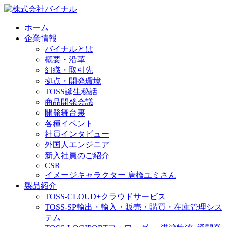
ホーム
企業情報
バイナルとは
概要・沿革
組織・取引先
拠点・開発環境
TOSS誕生秘話
商品開発会議
開発舞台裏
各種イベント
社員インタビュー
外国人エンジニア
新入社員のご紹介
CSR
イメージキャラクター 唐橋ユミさん
製品紹介
TOSS-CLOUD+
クラウドサービス
TOSS-SP
輸出・輸入・販売・購買・在庫管理シス
テム