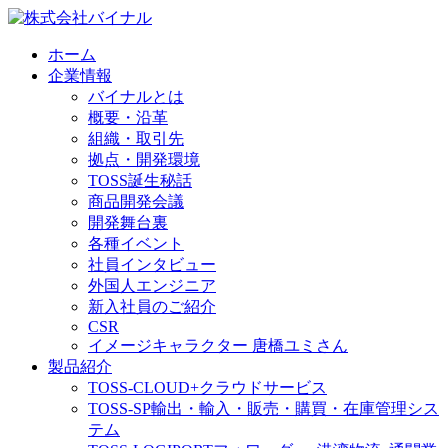
ホーム
企業情報
バイナルとは
概要・沿革
組織・取引先
拠点・開発環境
TOSS誕生秘話
商品開発会議
開発舞台裏
各種イベント
社員インタビュー
外国人エンジニア
新入社員のご紹介
CSR
イメージキャラクター 唐橋ユミさん
製品紹介
TOSS-CLOUD+
クラウドサービス
TOSS-SP
輸出・輸入・販売・購買・在庫管理シス
テム