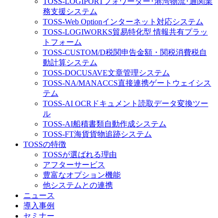
TOSS-LOGIPORT
フォワーダー･港湾物流･通関業
務支援システム
TOSS-Web Option
インターネット対応システム
TOSS-LOGIWORKS
貿易特化型 情報共有プラッ
トフォーム
TOSS-CUSTOM/D
税関申告金額・関税消費税自
動計算システム
TOSS-DOCUSAVE
文章管理システム
TOSS-NA/MA
NACCS直接連携ゲートウェイシス
テム
TOSS-AI OCR
ドキュメント読取データ変換ツー
ル
TOSS-AI
船積書類自動作成システム
TOSS-FT
海貨貨物追跡システム
TOSSの特徴
TOSSが選ばれる理由
アフターサービス
豊富なオプション機能
他システムとの連携
ニュース
導入事例
セミナー