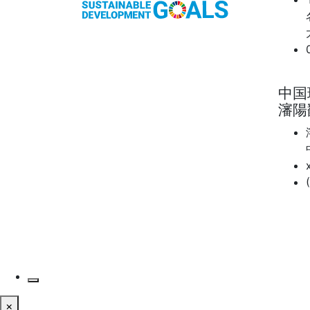
中国
瀋陽
×