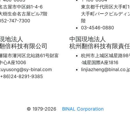
名古屋市中区錦1-4-6
東京都千代田区大手町1-1
大樹生命名古屋ビル7階
大手町パークビルディ
052-747-7300
階
03-4546-0880
現地法人
中国現地法人
翻倍科技有限公司
杭州翻倍科技有限責
瀋陽市瀋河区北站路61号財富
杭州市上城区城星路98
中心A座1006
·城星国際A座1816
xuyusong@sy-binal.com
linjiazheng@binal.co.j
(+86)24-8291-9385
© 1979-2026
BINAL Corporation