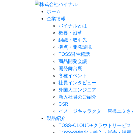
ホーム
企業情報
バイナルとは
概要・沿革
組織・取引先
拠点・開発環境
TOSS誕生秘話
商品開発会議
開発舞台裏
各種イベント
社員インタビュー
外国人エンジニア
新入社員のご紹介
CSR
イメージキャラクター 唐橋ユミさ
製品紹介
TOSS-CLOUD+
クラウドサービス
TOSS-SP
輸出・輸入・販売・購買