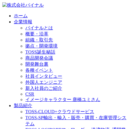
ホーム
企業情報
バイナルとは
概要・沿革
組織・取引先
拠点・開発環境
TOSS誕生秘話
商品開発会議
開発舞台裏
各種イベント
社員インタビュー
外国人エンジニア
新入社員のご紹介
CSR
イメージキャラクター 唐橋ユミさん
製品紹介
TOSS-CLOUD+
クラウドサービス
TOSS-SP
輸出・輸入・販売・購買・在庫管理シス
テム