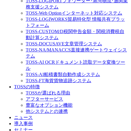
TOSS-LOGIPORT
フォワーダー･港湾物流･通関業
務支援システム
TOSS-Web Option
インターネット対応システム
TOSS-LOGIWORKS
貿易特化型 情報共有プラッ
トフォーム
TOSS-CUSTOM/D
税関申告金額・関税消費税自
動計算システム
TOSS-DOCUSAVE
文章管理システム
TOSS-NA/MA
NACCS直接連携ゲートウェイシス
テム
TOSS-AI OCR
ドキュメント読取データ変換ツー
ル
TOSS-AI
船積書類自動作成システム
TOSS-FT
海貨貨物追跡システム
TOSSの特徴
TOSSが選ばれる理由
アフターサービス
豊富なオプション機能
他システムとの連携
ニュース
導入事例
セミナー