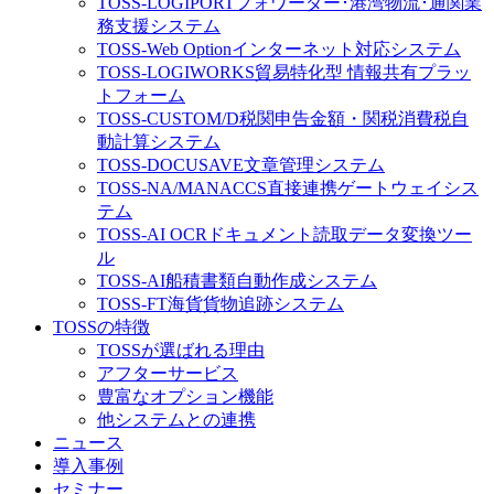
TOSS-LOGIPORT
フォワーダー･港湾物流･通関業
務支援システム
TOSS-Web Option
インターネット対応システム
TOSS-LOGIWORKS
貿易特化型 情報共有プラッ
トフォーム
TOSS-CUSTOM/D
税関申告金額・関税消費税自
動計算システム
TOSS-DOCUSAVE
文章管理システム
TOSS-NA/MA
NACCS直接連携ゲートウェイシス
テム
TOSS-AI OCR
ドキュメント読取データ変換ツー
ル
TOSS-AI
船積書類自動作成システム
TOSS-FT
海貨貨物追跡システム
TOSSの特徴
TOSSが選ばれる理由
アフターサービス
豊富なオプション機能
他システムとの連携
ニュース
導入事例
セミナー