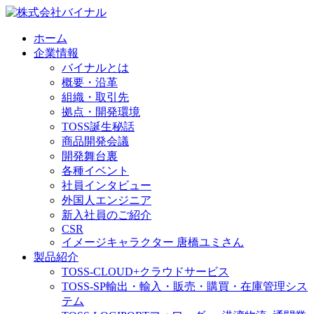
ホーム
企業情報
バイナルとは
概要・沿革
組織・取引先
拠点・開発環境
TOSS誕生秘話
商品開発会議
開発舞台裏
各種イベント
社員インタビュー
外国人エンジニア
新入社員のご紹介
CSR
イメージキャラクター 唐橋ユミさん
製品紹介
TOSS-CLOUD+
クラウドサービス
TOSS-SP
輸出・輸入・販売・購買・在庫管理シス
テム